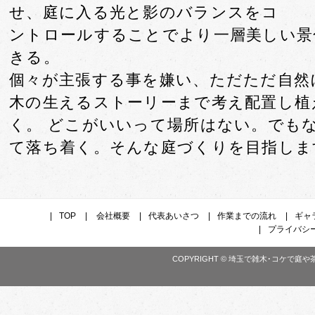
せ、庭に入る光と影のバランスをコ
ントロールすることでより一層美しい景
きる。
個々が主張する事を嫌い、ただただ自然
木の生えるストーリーまで考え配置し植
く。 どこがいいって場所はない。でも
て落ち着く。そんな庭づくりを目指しま
|
TOP
|
会社概要
|
代表あいさつ
|
作業までの流れ
|
ギャ
|
プライバシ
COPYRIGHT ©
埼玉で雑木･コケで庭や