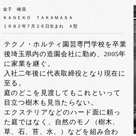
金子 峻昌
​ＫＡＮＥＫＯ ＴＡＫＡＭＡＳＡ
１９８２年７月２６日生まれ Ａ型
テクノ・ホルティ園芸専門学校を卒業
後埼玉県内の造園会社に勤め、2005年
に家業を継ぐ。
入社二年後に代表取締役となり現在に
至る。
庭のどこを見渡してもこれといって
目立つ樹木も見当たらない。
エクステリアなどのハード面に頼っ
た庭ではなく、自然のモノ（樹木、
草、石、苔、水、）などを組み合わ