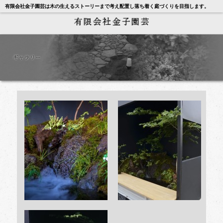
有限会社金子園芸は木の生えるストーリーまで考え配置し落ち着く庭づくりを目指します。