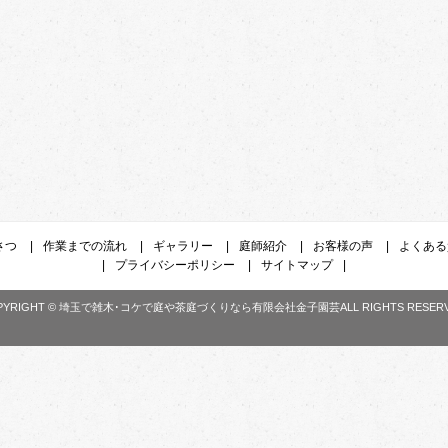
さつ
|
作業までの流れ
|
ギャラリー
|
庭師紹介
|
お客様の声
|
よくある
|
プライバシーポリシー
|
サイトマップ
|
PYRIGHT ©
埼玉で雑木･コケで庭や茶庭づくりなら有限会社金子園芸
ALL RIGHTS RESER